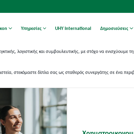
Axon
Υπηρεσίες
UHY International
Δημοσιεύσεις
Athens Business Hub | Coworking Space στην Αθήνα
κτικής, λογιστικής και συμβουλευτικής, με στόχο να ενισχύουμε τη
στεία, στεκόμαστε δίπλα σας ως σταθερός συνεργάτης σε ένα περιβ
Χρηματοοικονομ