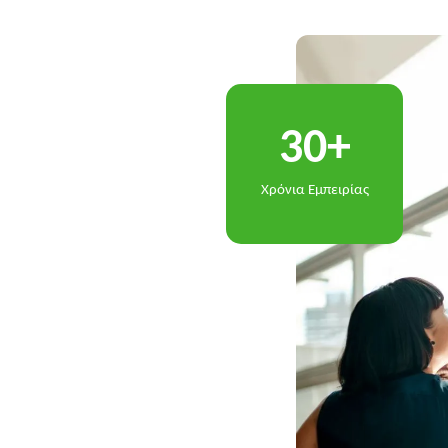
+
3
0
Χρόνια Εμπειρίας
ύς, αλλά χτίζεται μέσα από μακροχρόνιες
τικές, μας οδηγεί στο να να
μικευμένες λύσεις, που επιτρέπουν στους
ς μεταβαλλόμενο επι
χειρηματ
ικό περιβάλλον.