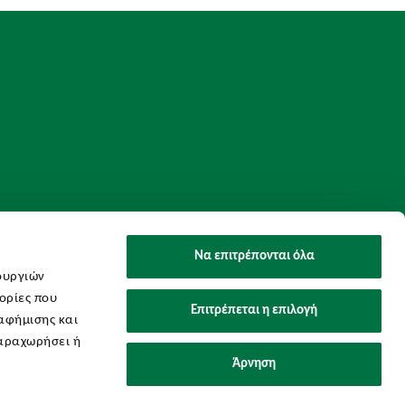
Να επιτρέπονται όλα
ουργιών
ορίες που
Επιτρέπεται η επιλογή
αφήμισης και
παραχωρήσει ή
UHY Axon Group © 2026 All Rights Reserved.
Άρνηση
Powered by
Threenitas.