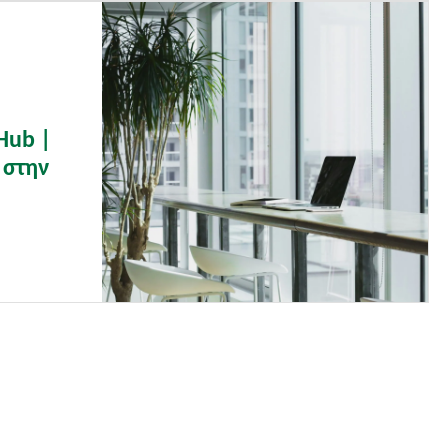
Hub |
 στην