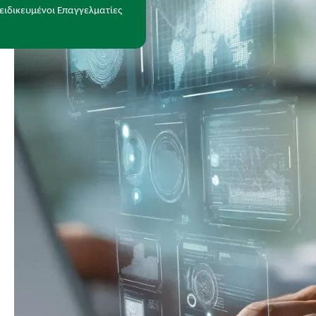
ειδικευμένοι Επαγγελματίες