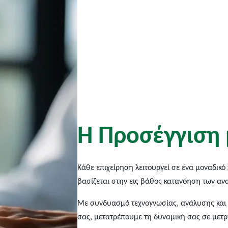
Η
Π
ρ
ο
σ
έ
γ
γ
ι
σ
η
Κάθε επιχείρηση λειτουργεί σε ένα μ
οναδικό
βασίζεται στην εις βάθος κατανόηση των αν
Με συνδυασμό τεχνογνωσίας, ανάλυσης και ε
σας, μετατρέπουμε τη δυναμική σας σε μετ