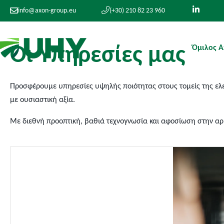
info@axon-group.eu
(+30) 210 82 23 960
Ο
ι
Υ
π
η
ρ
ε
σ
ί
ε
ς
μ
α
ς
Όμιλος 
Προσφέρουμε υπηρεσίες υψηλής ποιότητας στους τομείς της ελεγ
με ουσιαστική αξία.
Με διεθνή προοπτική, βαθιά τεχνογνωσία και αφοσίωση στην αρι