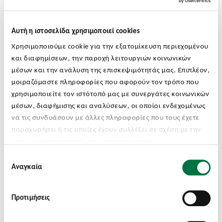
Αυτή η ιστοσελίδα χρησιμοποιεί cookies
Χρησιμοποιούμε cookie για την εξατομίκευση περιεχομένου
και διαφημίσεων, την παροχή λειτουργιών κοινωνικών
μέσων και την ανάλυση της επισκεψιμότητάς μας. Επιπλέον,
μοιραζόμαστε πληροφορίες που αφορούν τον τρόπο που
χρησιμοποιείτε τον ιστότοπό μας με συνεργάτες κοινωνικών
μέσων, διαφήμισης και αναλύσεων, οι οποίοι ενδεχομένως
να τις συνδυάσουν με άλλες πληροφορίες που τους έχετε
παραχωρήσει ή τις οποίες έχουν συλλέξει σε σχέση με την
από μέρους σας χρήση των υπηρεσιών τους.
Επιλογή
ΝΟΜΙΚΕΣ ΥΠΗΡΕΣΙΕΣ
Αναγκαία
συγκατάθεσης
Εταιρική Νομική Υποστήριξη
Προτιμήσεις
Μάθετε περισσότερα