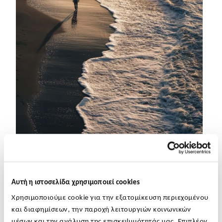
Αυτή η ιστοσελίδα χρησιμοποιεί cookies
Χρησιμοποιούμε cookie για την εξατομίκευση περιεχομένου
και διαφημίσεων, την παροχή λειτουργιών κοινωνικών
Οι αυξημένες ρυθμιστικές απαιτήσεις και οι συνεχείς
μέσων και την ανάλυση της επισκεψιμότητάς μας. Επιπλέον,