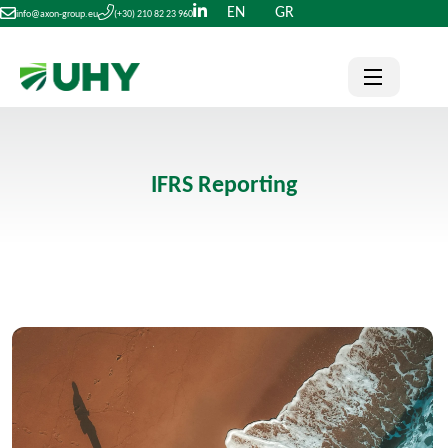
EN
GR
info@axon-group.eu
(+30) 210 82 23 960
IFRS Reporting