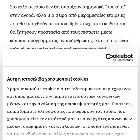
Στο καλό σενάριο δεν θα υπάρξουν σημαντικά “λουκέτα”
στην αγορά, αλλά μια σειρά από μικρομεσαίες εταιρείες
που θα υπαχθούν σε κάποιο light πτωχευτικό κώδικα και
θα ζητήσουν προστασία από τους πιστωτές μέσω
κάποιου προγράμματος αναδιάρθρωσης. Κάτι τέτοιο είναι
πιθανό να συνοδευτεί και από εκτεταμένα debt
forgiveness που θα επιφέρουν κλυδωνισμούς στα
αποτελέσματα χρήσεως των τραπεζών.
Αυτή η ιστοσελίδα χρησιμοποιεί cookies
Στο κακό πλην ρεαλιστικό σενάριο να υπάρξουν πολλά
λουκέτα από μικρομεσαίες επιχειρήσεις αλλά και από
Χρησιμοποιούμε cookie για την εξατομίκευση περιεχομένου
γίγαντες ορισμένων κλάδων στον τουρισμό και τις
και διαφημίσεων, την παροχή λειτουργιών κοινωνικών
μέσων και την ανάλυση της επισκεψιμότητάς μας. Επιπλέον,
μεταφορές, ο τραπεζικός κλάδος θα δοκιμαστεί σκληρά σε
μοιραζόμαστε πληροφορίες που αφορούν τον τρόπο που
μια περίοδο όπου φαινομενικά είχε εσωτερικά εξυγιανθεί
χρησιμοποιείτε τον ιστότοπό μας με συνεργάτες κοινωνικών
και στόχευε ψηλότερα. Σε αυτήν την περίπτωση και με
μέσων, διαφήμισης και αναλύσεων, οι οποίοι ενδεχομένως
δεδομένη τη χειροτέρευση των ισολογισμών των
να τις συνδυάσουν με άλλες πληροφορίες που τους έχετε
τραπεζών σε ένα δεύτερο κύμα του ιού, ίσως η φθηνή