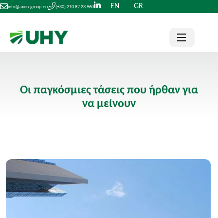
EN
GR
info@axon-group.eu
(+30) 210 82 23 960
Οι παγκόσμιες τάσεις που ήρθαν για
να μείνουν