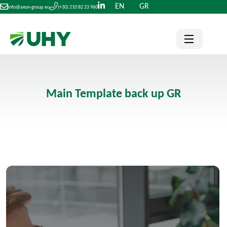
EN
GR
info@axon-group.eu
(+30) 210 82 23 960
Main Template back up GR