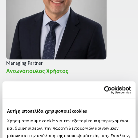
Managing Partner
Αντωνόπουλος Χρήστος
Ο Χρήστος Αντωνόπουλος είναι Managing Partner του Ομίλου
UHY Axon και Ορκωτός Ελεγκτής Λογιστής, μέλος του ACCA.
Εξειδικεύεται στα Διεθνή Πρότυπα Χρηματοοικονομικής
Αναφοράς (IFRS). Διαθέτει σημαντική εμπειρία σε μεγάλης
Αυτή η ιστοσελίδα χρησιμοποιεί cookies
κλίμακας ελεγκτικά και συμβουλευτικά projects για διεθνείς
Χρησιμοποιούμε cookie για την εξατομίκευση περιεχομένου
ομίλους και τράπεζες, συμπεριλαμβανομένων αποτιμήσεων,
και διαφημίσεων, την παροχή λειτουργιών κοινωνικών
Due Diligence, έργων πρώτης εφαρμογής IFRS,
μέσων και την ανάλυση της επισκεψιμότητάς μας. Επιπλέον,