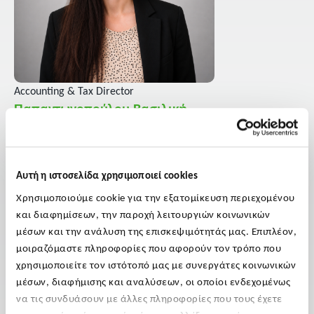
Accounting & Tax Director
Παπαντωνοπούλου Βασιλική
Η Βασιλική Παπαντωνοπούλου είναι Accounting & Tax
Director στο συμβουλευτικό τμήμα και διαθέτει πολυετή
επαγγελματική εμπειρία στη λογιστική, τη φορολογία, τη
Αυτή η ιστοσελίδα χρησιμοποιεί cookies
συμβουλευτική και τη μισθοδοσία. Ως επικεφαλής, συντονίζει
Χρησιμοποιούμε cookie για την εξατομίκευση περιεχομένου
την παροχή ολοκληρωμένων χρηματοοικονομικών,
και διαφημίσεων, την παροχή λειτουργιών κοινωνικών
φορολογικών και λογιστικών λύσεων, με έμφαση στην
μέσων και την ανάλυση της επισκεψιμότητάς μας. Επιπλέον,
μοιραζόμαστε πληροφορίες που αφορούν τον τρόπο που
ακρίβεια και τη συμμόρφωση. Η εμπειρία της περιλαμβάνει
χρησιμοποιείτε τον ιστότοπό μας με συνεργάτες κοινωνικών
την εποπτεία λογιστηρίων, τον φορολογικό σχεδιασμό και τη
μέσων, διαφήμισης και αναλύσεων, οι οποίοι ενδεχομένως
συμβουλευτική υποστήριξη επιχειρήσεων από διάφορους
να τις συνδυάσουν με άλλες πληροφορίες που τους έχετε
κλάδους, όπως η Βιομηχανία, ο Τουρισμός και οι Υπηρεσίες.