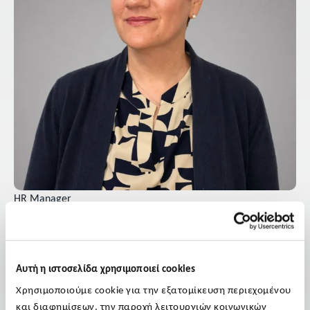
HR Manager
Βιρβιδάκη Άννα
Η Άννα Βιρβιδάκη είναι HR Manager με εμπειρία στη
στρατηγική διαχείριση Ανθρώπινου Δυναμικού (HR),
Αυτή η ιστοσελίδα χρησιμοποιεί cookies
υποστηρίζοντας οργανισμούς σε κλάδους όπως η Τεχνολογία,
Χρησιμοποιούμε cookie για την εξατομίκευση περιεχομένου
οι Χρηματοοικονομικές Υπηρεσίες, οι Μη Κερδοσκοπικοί
και διαφημίσεων, την παροχή λειτουργιών κοινωνικών